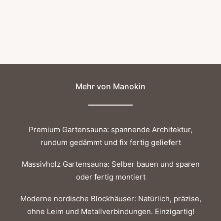
und funktional. 45 x 29 x 8 cm (L x B x H),
Durchmesser der…
Mehr von Manokin
Premium Gartensauna: spannende Architektur,
rundum gedämmt und fix fertig geliefert
Massivholz Gartensauna: Selber bauen und sparen
oder fertig montiert
Moderne nordische Blockhäuser: Natürlich, präzise,
ohne Leim und Metallverbindungen. Einzigartig!