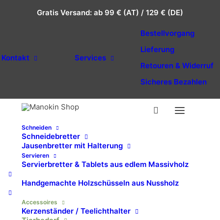
Gratis Versand: ab 99 € (AT) / 129 € (DE)
Bestellvorgang
Lieferung
Kontakt
Services
Retouren & Widerruf
Sicheres Bezahlen
Schneiden
Schneidebretter
Jausenbretter mit Halterung
Tierbedarf
Servieren
Servierbretter & Tablets aus edlem Massivholz
Entdecken Sie einzigartige Designprodukte aus
Handgemachte Holzschüsseln aus Nussholz
Massivholz, die Stil und Komfort für Ihre Haustiere
Accessoires
vereinen. Jedes Stück wird aus hochwertigen,
Kerzenständer / Teelichthalter