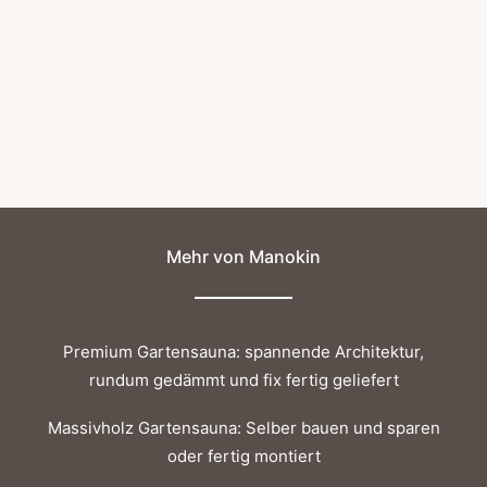
Handgefertigt
€
159,00
inkl. MwSt.
Lieferzeit: ca. 2 - 3 Werktage
Nur noch 1 auf Lager
Mehr von Manokin
Premium Gartensauna: spannende Architektur,
rundum gedämmt und fix fertig geliefert
Massivholz Gartensauna: Selber bauen und sparen
oder fertig montiert