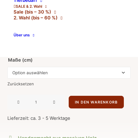
Tierbedarf
SALE & 2. Wahl
Unser modernes Schneidebrett aus ausgesuchtem
Sale (bis – 30 %)
Nussholz (XL) bietet viel Platz, beidseitige Nutzung und
2. Wahl (bis – 60 %)
ökologische Ölung. Verschiedene Größen, jedes Stück
ein Unikat.
Über uns
€
129,00
inkl. MwSt.
Maße (cm)
Zurücksetzen
Modernes
IN DEN WARENKORB
Schneidebrett
aus
Lieferzeit: ca. 3 - 5 Werktage
ausgesuchtem
Nussholz