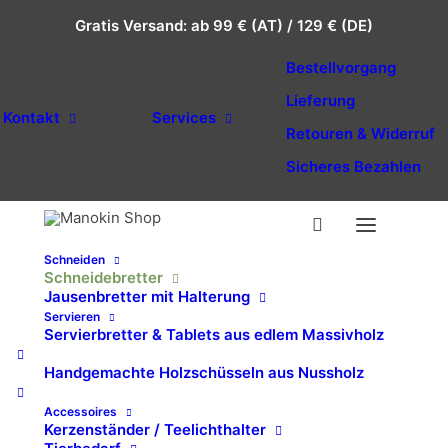
Gratis Versand: ab 99 € (AT) / 129 € (DE)
Bestellvorgang
Lieferung
Kontakt
Services
Retouren & Widerruf
Sicheres Bezahlen
Schneiden
Schneidebretter
Start
Shop
Schneiden
Schneidebretter
Jausenbretter mit Halterung
Modernes Schneidebrett aus ausgesuchtem Nussholz (XL)
Servieren
Servierbretter & Tablets aus edlem Massivholz
Modernes Schneidebrett
Handgemachte Holzschüsseln aus Nussholz
aus ausgesuchtem
Accessoires
Nussholz (XL)
Kerzenständer / Teelichthalter