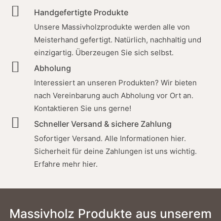
Handgefertigte Produkte
Unsere Massivholzprodukte werden alle von
2. Wahl – Edles Servierbrett aus
Meisterhand gefertigt. Natürlich, nachhaltig und
Nussbaumholz (Größe L)
einzigartig. Überzeugen Sie sich selbst.
Auf dem wunderschön gemaserten Servierbrett aus
Abholung
Nussbaumholz kannst du deinen Gästen dein Essen
Interessiert an unseren Produkten? Wir bieten
auf besonders ansprechende Weise präsentieren.
nach Vereinbarung auch Abholung vor Ort an.
Maße: 50 cm x…
Kontaktieren Sie uns
gerne!
Ursprünglicher
Aktueller
€
89,00
€
39,00
inkl. MwSt.
Schneller Versand & sichere Zahlung
Preis
Preis
Lieferzeit: ca. 3 - 5 Werktage
Sofortiger Versand. Alle Informationen hier.
war:
ist:
Auf Lager
€ 89,00
€ 39,00.
Sicherheit für deine Zahlungen ist uns wichtig.
Erfahre mehr hier.
Massivholz Produkte aus unserem