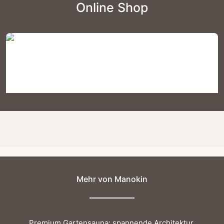
Online Shop
Mehr von Manokin
Elegantes Nussholz-Schneidebrett – Größe
L, Leimfrei und Handgefertigt
Premium Gartensauna: spannende Architektur,