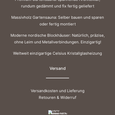
Elegantes Nussholz-Schneidebrett L: Handgefertigt,
rundum gedämmt und fix fertig geliefert
rutschfest, ökologisch geölt. Robust und nachhaltig –
Massivholz Gartensauna: Selber bauen und sparen
perfekt für jede Küche. Größe L: 50 x 30 cm
oder fertig montiert
€
159,00
inkl. MwSt.
Kostenloser Versand
Moderne nordische Blockhäuser: Natürlich, präzise,
Lieferzeit: ca. 2 - 3 Werktage
ohne Leim und Metallverbindungen. Einzigartig!
Nur noch 1 auf Lager
Weltweit einzigartige Celsius Kristallglasheizung
Versand
Versandkosten und Lieferung
Retouren & Widerruf