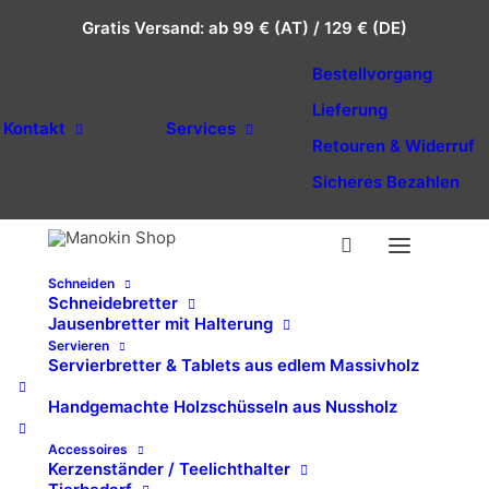
Gratis Versand: ab 99 € (AT) / 129 € (DE)
Bestellvorgang
Lieferung
Kontakt
Services
Retouren & Widerruf
Sicheres Bezahlen
Schneiden
Schneidebretter
Jausenbretter mit Halterung
Servieren
Servierbretter & Tablets aus edlem Massivholz
Handgemachte Holzschüsseln aus Nussholz
Accessoires
Kerzenständer / Teelichthalter